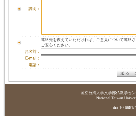
説明：
連絡先を教えていただければ、ご意見について連絡さ
ご安心ください。
お名前：
E-mail：
電話：
国立台湾大学
文学部仏教学セン
National Taiwan Universi
doi:10.6681