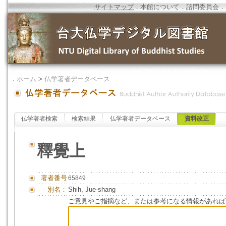
サイトマップ
．
本館について
．
諮問委員会
．
．
ホーム
>
仏学著者データベース
仏学著者検索
検索結果
仏学著者データベース
資料改正
釋覺上
著者番号
65849
別名：
Shih, Jue-shang
ご意見やご指摘など、または参考になる情報があれば