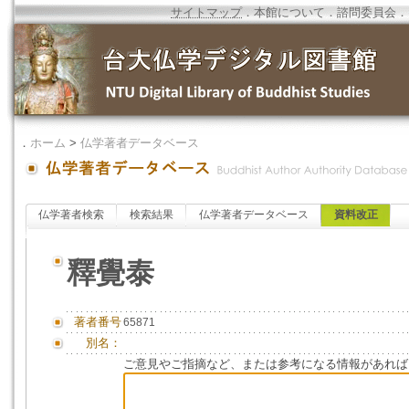
サイトマップ
．
本館について
．
諮問委員会
．
．
ホーム
>
仏学著者データベース
仏学著者検索
検索結果
仏学著者データベース
資料改正
釋覺泰
著者番号
65871
別名：
ご意見やご指摘など、または参考になる情報があれば