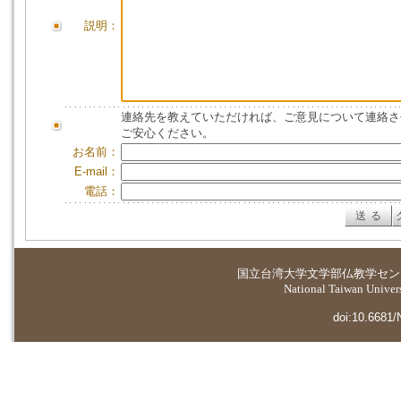
説明：
連絡先を教えていただければ、ご意見について連絡さ
ご安心ください。
お名前：
E-mail：
電話：
国立台湾大学
文学部仏教学セン
National Taiwan Universi
doi:10.6681