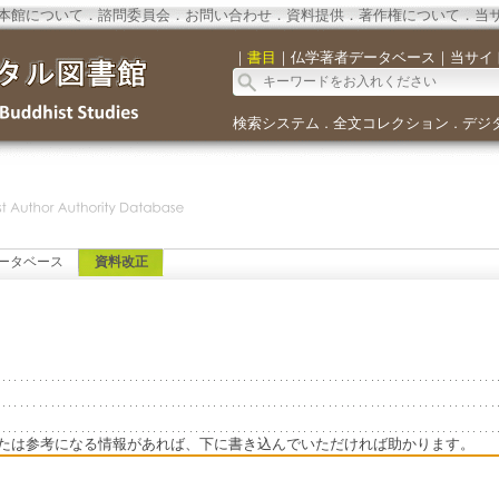
本館について
．
諮問委員会
．
お問い合わせ
．
資料提供
．
著作権について
．
当
｜
書目
｜
仏学著者データベース
｜
当サイ
検索システム
全文コレクション
デジ
．
．
ータベース
資料改正
たは参考になる情報があれば、下に書き込んでいただければ助かります。