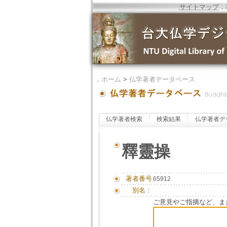
サイトマップ
．
．
ホーム
>
仏学著者データベース
仏学著者検索
検索結果
仏学著者デ
釋靈操
著者番号
65912
別名：
ご意見やご指摘など、ま