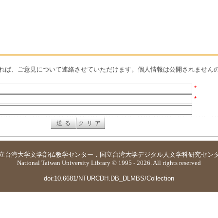
れば、ご意見について連絡させていただけます。個人情報は公開されません
*
*
立台湾大学
文学部仏教学センター
．
国立台湾大学デジタル人文学科研究セン
National Taiwan University Library © 1995 - 2026. All rights reserved
doi:10.6681/NTURCDH.DB_DLMBS/Collection