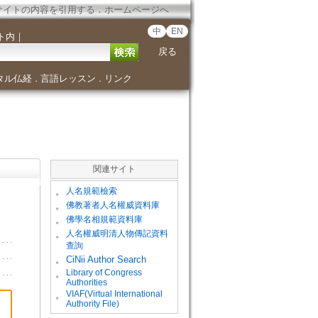
サイトの内容を引用する
．
ホームページへ
中
EN
ト内
｜
戻る
タル仏経
言語レッスン
リンク
．
．
関連サイト
。
人名規範檢索
。
佛教著者人名權威資料庫
。
佛學名相規範資料庫
。
人名權威明清人物傳記資料
查詢
。
CiNii Author Search
Library of Congress
。
Authorities
VIAF(Virtual International
。
Authority File)