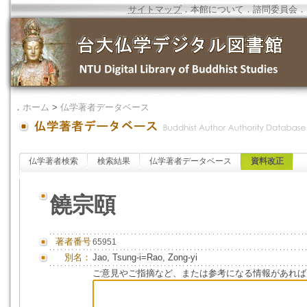
サイトマップ
．
本館について
．
諮問委員会
．
．
ホーム
>
仏学著者データベース
仏学著者検索
検索結果
仏学著者データベース
資料改正
饒宗頤
著者番号
65951
別名：
Jao, Tsung-i=Rao, Zong-yi
ご意見やご指摘など、または参考になる情報があれば