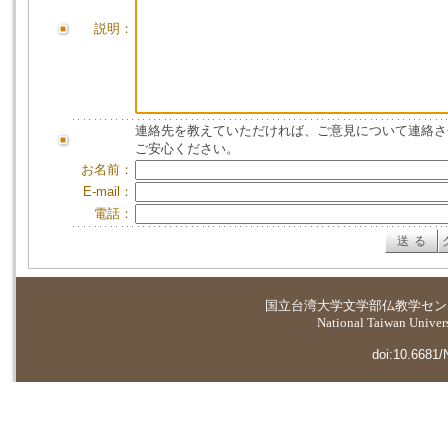
説明：
連絡先を教えていただければ、ご意見について連絡さ
ご安心ください。
お名前：
E-mail：
電話：
国立台湾大学
文学部仏教学セン
National Taiwan Universi
doi:10.6681