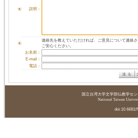
説明：
連絡先を教えていただければ、ご意見について連絡さ
ご安心ください。
お名前：
E-mail：
電話：
国立台湾大学
文学部仏教学セン
National Taiwan Universi
doi:10.6681