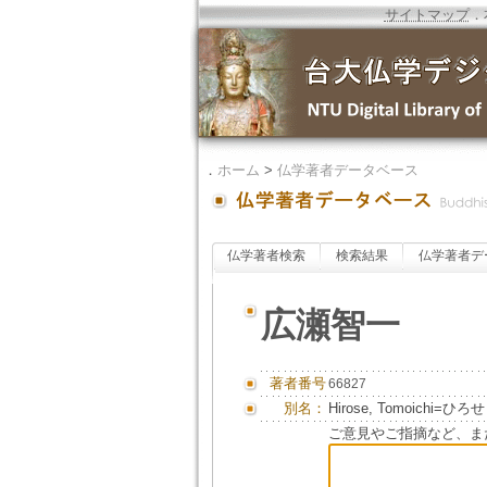
サイトマップ
．
．
ホーム
>
仏学著者データベース
仏学著者検索
検索結果
仏学著者デ
広瀬智一
著者番号
66827
別名：
Hirose, Tomoichi=
ご意見やご指摘など、ま