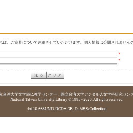
れば、ご意見について連絡させていただけます。個人情報は公開されません
*
*
立台湾大学
文学部仏教学センター
．
国立台湾大学デジタル人文学科研究セン
National Taiwan University Library © 1995 - 2026. All rights reserved
doi:10.6681/NTURCDH.DB_DLMBS/Collection