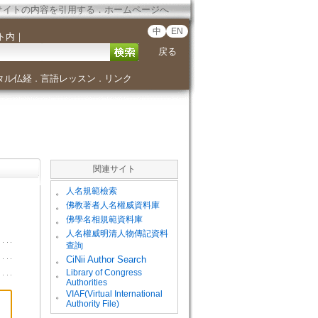
サイトの内容を引用する
．
ホームページへ
中
EN
ト内
｜
戻る
タル仏経
言語レッスン
リンク
．
．
関連サイト
。
人名規範檢索
。
佛教著者人名權威資料庫
。
佛學名相規範資料庫
。
人名權威明清人物傳記資料
查詢
。
CiNii Author Search
Library of Congress
。
Authorities
VIAF(Virtual International
。
Authority File)