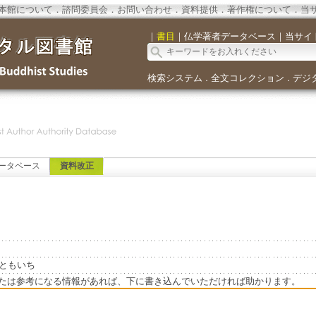
本館について
．
諮問委員会
．
お問い合わせ
．
資料提供
．
著作権について
．
当
｜
書目
｜
仏学著者データベース
｜
当サイ
検索システム
全文コレクション
デジ
．
．
ータベース
資料改正
ひろせともいち
たは参考になる情報があれば、下に書き込んでいただければ助かります。