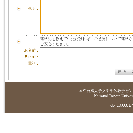
説明：
連絡先を教えていただければ、ご意見について連絡さ
ご安心ください。
お名前：
E-mail：
電話：
国立台湾大学
文学部仏教学セン
National Taiwan Universi
doi:10.6681