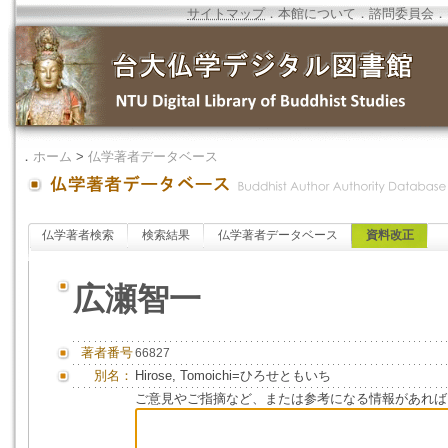
サイトマップ
．
本館について
．
諮問委員会
．
．
ホーム
>
仏学著者データベース
仏学著者検索
検索結果
仏学著者データベース
資料改正
広瀬智一
著者番号
66827
別名：
Hirose, Tomoichi=ひろせともいち
ご意見やご指摘など、または参考になる情報があれば