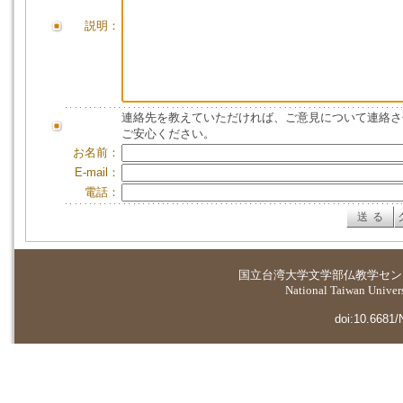
説明：
連絡先を教えていただければ、ご意見について連絡さ
ご安心ください。
お名前：
E-mail：
電話：
国立台湾大学
文学部仏教学セン
National Taiwan Universi
doi:10.6681