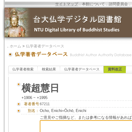
サイトマップ
．
本館について
．
諮問委員会
．
．
ホーム
>
仏学著者データベース
仏学著者検索
検索結果
仏学著者データベース
資料改正
横超慧日
+1906 ~ +1995
著者番号
67211
別名：
Ocho, Enichi=Ōchō, Enichi
ご意見やご指摘など、または参考になる情報があれば