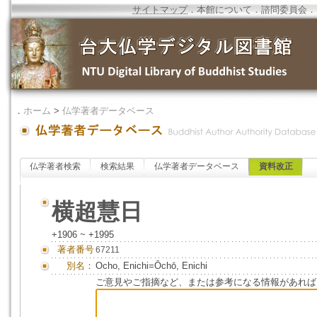
サイトマップ
．
本館について
．
諮問委員会
．
．
ホーム
>
仏学著者データベース
仏学著者検索
検索結果
仏学著者データベース
資料改正
横超慧日
+1906 ~ +1995
著者番号
67211
別名：
Ocho, Enichi=Ōchō, Enichi
ご意見やご指摘など、または参考になる情報があれば