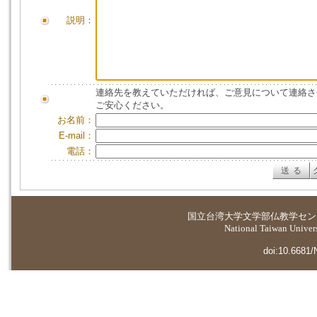
説明：
連絡先を教えていただければ、ご意見について連絡さ
ご安心ください。
お名前：
E-mail：
電話：
国立台湾大学
文学部仏教学セン
National Taiwan Universi
doi:10.6681