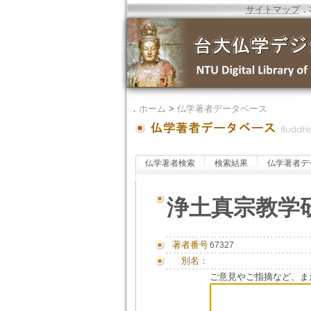
サイトマップ
．
．
ホーム
>
仏学著者データベース
仏学著者検索
検索結果
仏学著者デ
浄土真宗教学
著者番号
67327
別名：
ご意見やご指摘など、ま