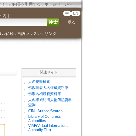
サイトの内容を引用する
．
ホームページへ
中
EN
ト内
｜
戻る
タル仏経
言語レッスン
リンク
．
．
関連サイト
。
人名規範檢索
。
佛教著者人名權威資料庫
。
佛學名相規範資料庫
。
人名權威明清人物傳記資料
查詢
。
CiNii Author Search
Library of Congress
。
Authorities
VIAF(Virtual International
。
Authority File)