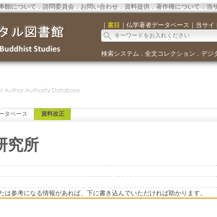
本館について
．
諮問委員会
．
お問い合わせ
．
資料提供
．
著作権について
．
当
｜
書目
｜
仏学著者データベース
｜
当サイ
検索システム
全文コレクション
デジ
．
．
ータベース
資料改正
研究所
たは参考になる情報があれば、下に書き込んでいただければ助かります。