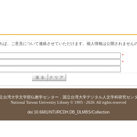
れば、ご意見について連絡させていただけます。個人情報は公開されません
*
*
立台湾大学
文学部仏教学センター
．
国立台湾大学デジタル人文学科研究セン
National Taiwan University Library © 1995 - 2026. All rights reserved
doi:10.6681/NTURCDH.DB_DLMBS/Collection