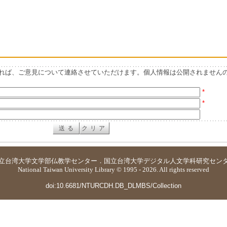
れば、ご意見について連絡させていただけます。個人情報は公開されません
*
*
立台湾大学
文学部仏教学センター
．
国立台湾大学デジタル人文学科研究セン
National Taiwan University Library © 1995 - 2026. All rights reserved
doi:10.6681/NTURCDH.DB_DLMBS/Collection