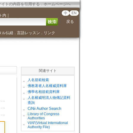
サイトの内容を引用する
．
ホームページへ
中
EN
ト内
｜
戻る
タル仏経
言語レッスン
リンク
．
．
関連サイト
。
人名規範檢索
。
佛教著者人名權威資料庫
。
佛學名相規範資料庫
。
人名權威明清人物傳記資料
查詢
。
CiNii Author Search
Library of Congress
。
Authorities
VIAF(Virtual International
。
Authority File)