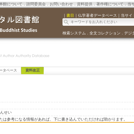
本館について
．
諮問委員会
．
お問い合わせ
．
資料提供
．
著作権について
．
当
｜
書目
｜
仏学著者データベース
｜
当サイ
検索システム
全文コレクション
デジ
．
．
ータベース
資料改正
のげんせい
たは参考になる情報があれば、下に書き込んでいただければ助かります。