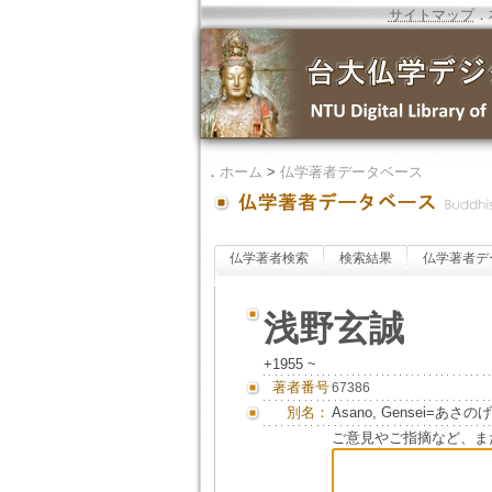
サイトマップ
．
．
ホーム
>
仏学著者データベース
仏学著者検索
検索結果
仏学著者デ
浅野玄誠
+1955 ~
著者番号
67386
別名：
Asano, Gensei=あさ
ご意見やご指摘など、ま