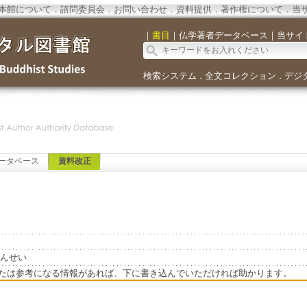
本館について
．
諮問委員会
．
お問い合わせ
．
資料提供
．
著作権について
．
当
｜
書目
｜
仏学著者データベース
｜
当サイ
検索システム
全文コレクション
デジ
．
．
ータベース
資料改正
のげんせい
たは参考になる情報があれば、下に書き込んでいただければ助かります。