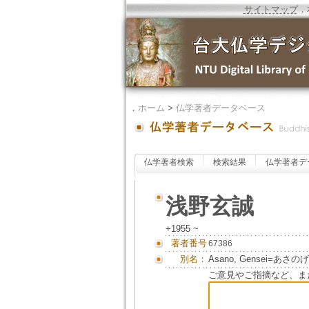
サイトマップ
．
．
ホーム
>
仏学著者データベース
仏学著者検索
検索結果
仏学著者デ
浅野玄誠
+1955 ~
著者番号
67386
別名：
Asano, Gensei=あさ
ご意見やご指摘など、ま