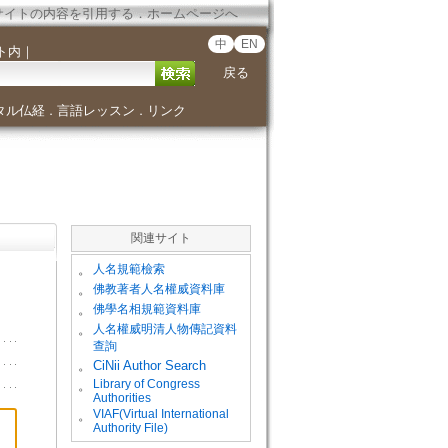
サイトの内容を引用する
．
ホームページへ
中
EN
ト内
｜
戻る
タル仏経
言語レッスン
リンク
．
．
関連サイト
。
人名規範檢索
。
佛教著者人名權威資料庫
。
佛學名相規範資料庫
。
人名權威明清人物傳記資料
查詢
。
CiNii Author Search
Library of Congress
。
Authorities
VIAF(Virtual International
。
Authority File)