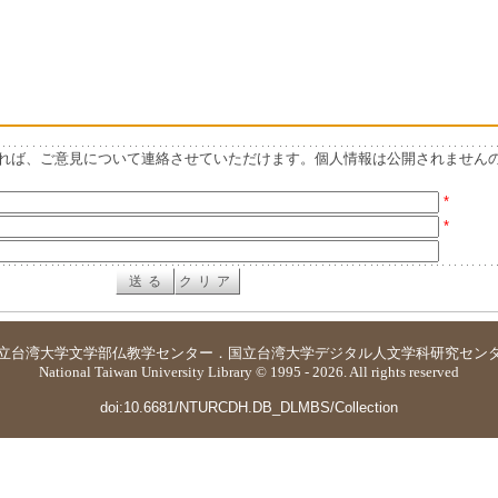
れば、ご意見について連絡させていただけます。個人情報は公開されません
*
*
立台湾大学
文学部仏教学センター
．
国立台湾大学デジタル人文学科研究セン
National Taiwan University Library © 1995 - 2026. All rights reserved
doi:10.6681/NTURCDH.DB_DLMBS/Collection