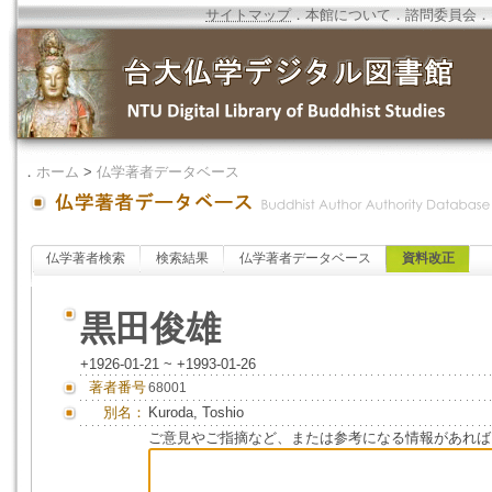
サイトマップ
．
本館について
．
諮問委員会
．
．
ホーム
>
仏学著者データベース
仏学著者検索
検索結果
仏学著者データベース
資料改正
黒田俊雄
+1926-01-21 ~ +1993-01-26
著者番号
68001
別名：
Kuroda, Toshio
ご意見やご指摘など、または参考になる情報があれば