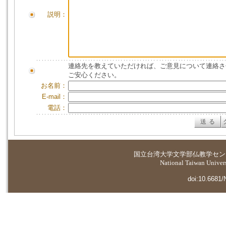
説明：
連絡先を教えていただければ、ご意見について連絡さ
ご安心ください。
お名前：
E-mail：
電話：
国立台湾大学
文学部仏教学セン
National Taiwan Universi
doi:10.6681