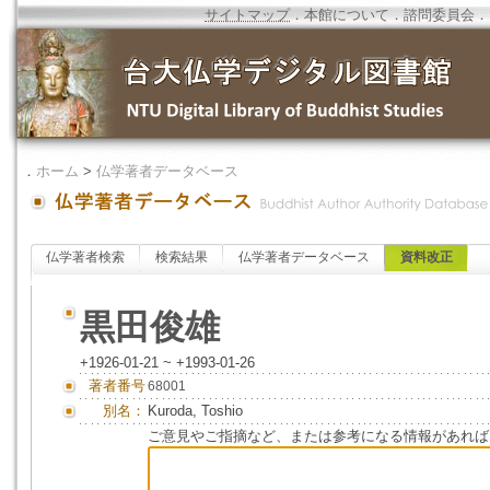
サイトマップ
．
本館について
．
諮問委員会
．
．
ホーム
>
仏学著者データベース
仏学著者検索
検索結果
仏学著者データベース
資料改正
黒田俊雄
+1926-01-21 ~ +1993-01-26
著者番号
68001
別名：
Kuroda, Toshio
ご意見やご指摘など、または参考になる情報があれば