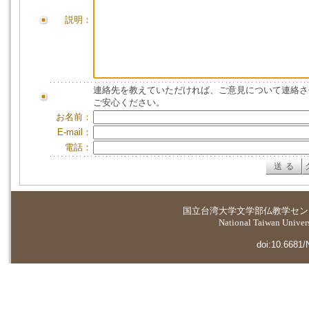
説明：
連絡先を教えていただければ、ご意見について連絡さ
ご安心ください。
お名前：
E-mail：
電話：
国立台湾大学
文学部仏教学セン
National Taiwan Universi
doi:10.6681