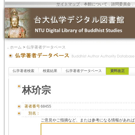
サイトマップ
．
本館について
．
諮問委員会
．
．
ホーム
>
仏学著者データベース
仏学著者検索
検索結果
仏学著者データベース
資料改正
林玠宗
著者番号
68455
別名：
ご意見やご指摘など、または参考になる情報があれば