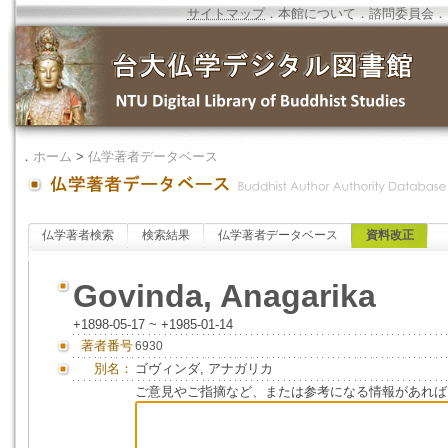
サイトマップ
．
本館について
．
諮問委員会
．
．
ホーム
>
仏学著者データベース
仏学著者検索
検索結果
仏学著者データベース
資料改正
Govinda, Anagarika
+1898-05-17 ~ +1985-01-14
著者番号
6930
別名：
ゴヴィンダ, アナガリカ
ご意見やご指摘など、または参考になる情報があれば