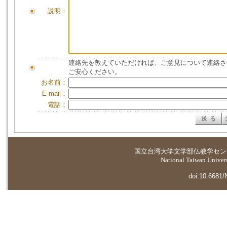
説明：
連絡先を教えていただければ、ご意見について連絡さ
ご安心ください。
お名前：
E-mail：
電話：
国立台湾大学
文学部仏教学セン
National Taiwan Universi
doi:10.6681