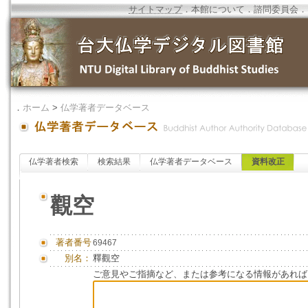
サイトマップ
．
本館について
．
諮問委員会
．
．
ホーム
>
仏学著者データベース
仏学著者検索
検索結果
仏学著者データベース
資料改正
觀空
著者番号
69467
別名：
釋觀空
ご意見やご指摘など、または参考になる情報があれば