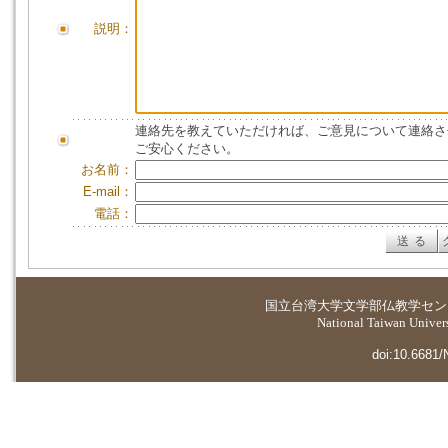
説明：
連絡先を教えていただければ、ご意見について連絡さ
ご安心ください。
お名前：
E-mail：
電話：
国立台湾大学
文学部仏教学セン
National Taiwan Universi
doi:10.6681