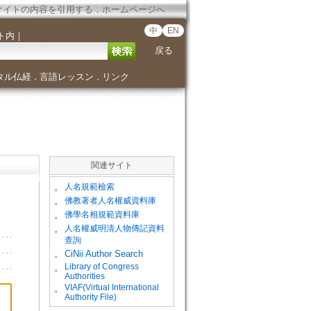
サイトの内容を引用する
．
ホームページへ
中
EN
ト内
｜
戻る
タル仏経
言語レッスン
リンク
．
．
関連サイト
。
人名規範檢索
。
佛教著者人名權威資料庫
。
佛學名相規範資料庫
。
人名權威明清人物傳記資料
查詢
。
CiNii Author Search
Library of Congress
。
Authorities
VIAF(Virtual International
。
Authority File)