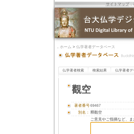
サイトマップ
．
．
ホーム
>
仏学著者データベース
仏学著者検索
検索結果
仏学著者デ
觀空
著者番号
69467
別名：
釋觀空
ご意見やご指摘など、ま