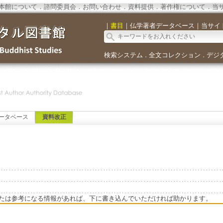
本館について
．
諮問委員会
．
お問い合わせ
．
資料提供
．
著作権について
．
当
｜
書目
｜
仏学著者データベース
｜
当サイ
検索システム
全文コレクション
デジ
．
．
ータベース
資料改正
たは参考になる情報があれば、下に書き込んでいただければ助かります。