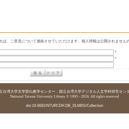
れば、ご意見について連絡させていただけます。個人情報は公開されません
*
*
立台湾大学
文学部仏教学センター
．
国立台湾大学デジタル人文学科研究セン
National Taiwan University Library © 1995 - 2026. All rights reserved
doi:10.6681/NTURCDH.DB_DLMBS/Collection