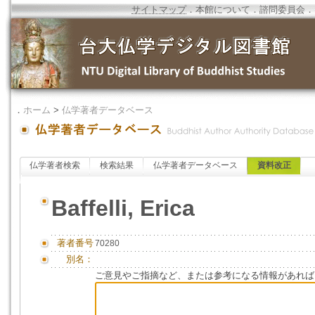
サイトマップ
．
本館について
．
諮問委員会
．
．
ホーム
>
仏学著者データベース
仏学著者検索
検索結果
仏学著者データベース
資料改正
Baffelli, Erica
著者番号
70280
別名：
ご意見やご指摘など、または参考になる情報があれば