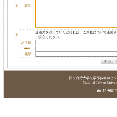
説明：
連絡先を教えていただければ、ご意見について連絡さ
ご安心ください。
お名前：
E-mail：
電話：
国立台湾大学
文学部仏教学セン
National Taiwan Universi
doi:10.6681