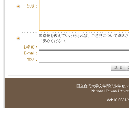
説明：
連絡先を教えていただければ、ご意見について連絡さ
ご安心ください。
お名前：
E-mail：
電話：
国立台湾大学
文学部仏教学セン
National Taiwan Universi
doi:10.6681