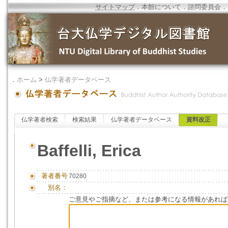
サイトマップ
．
本館について
．
諮問委員会
．
．
ホーム
>
仏学著者データベース
仏学著者検索
検索結果
仏学著者データベース
資料改正
Baffelli, Erica
著者番号
70280
別名：
ご意見やご指摘など、または参考になる情報があれば