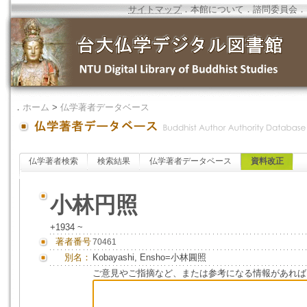
サイトマップ
．
本館について
．
諮問委員会
．
．
ホーム
>
仏学著者データベース
仏学著者検索
検索結果
仏学著者データベース
資料改正
小林円照
+1934 ~
著者番号
70461
別名：
Kobayashi, Ensho=小林圓照
ご意見やご指摘など、または参考になる情報があれば