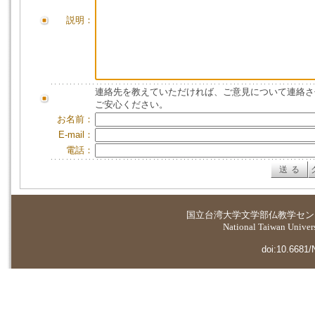
説明：
連絡先を教えていただければ、ご意見について連絡さ
ご安心ください。
お名前：
E-mail：
電話：
国立台湾大学
文学部仏教学セン
National Taiwan Universi
doi:10.6681