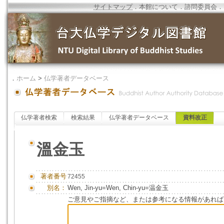
サイトマップ
．
本館について
．
諮問委員会
．
．
ホーム
>
仏学著者データベース
仏学著者検索
検索結果
仏学著者データベース
資料改正
溫金玉
著者番号
72455
別名：
Wen, Jin-yu=Wen, Chin-yu=温金玉
ご意見やご指摘など、または参考になる情報があれば