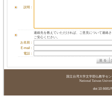
説明：
連絡先を教えていただければ、ご意見について連絡さ
ご安心ください。
お名前：
E-mail：
電話：
国立台湾大学
文学部仏教学セン
National Taiwan Universi
doi:10.6681