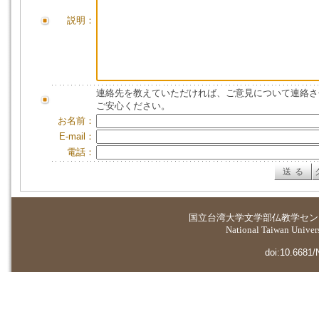
説明：
連絡先を教えていただければ、ご意見について連絡さ
ご安心ください。
お名前：
E-mail：
電話：
国立台湾大学
文学部仏教学セン
National Taiwan Universi
doi:10.6681