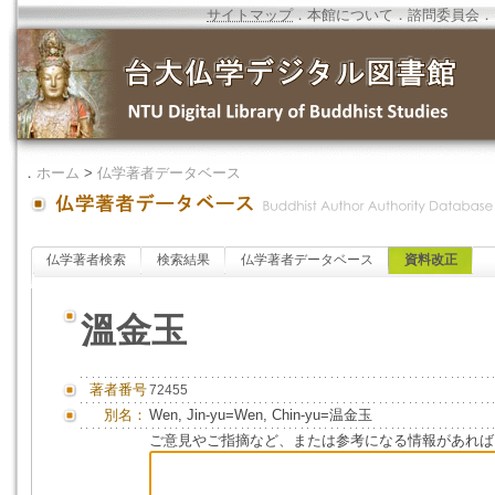
サイトマップ
．
本館について
．
諮問委員会
．
．
ホーム
>
仏学著者データベース
仏学著者検索
検索結果
仏学著者データベース
資料改正
溫金玉
著者番号
72455
別名：
Wen, Jin-yu=Wen, Chin-yu=温金玉
ご意見やご指摘など、または参考になる情報があれば