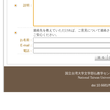
説明：
連絡先を教えていただければ、ご意見について連絡さ
ご安心ください。
お名前：
E-mail：
電話：
国立台湾大学
文学部仏教学セン
National Taiwan Universi
doi:10.6681