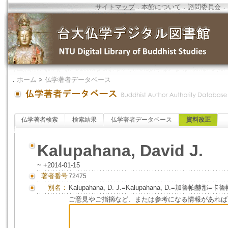
サイトマップ
．
本館について
．
諮問委員会
．
．
ホーム
>
仏学著者データベース
仏学著者検索
検索結果
仏学著者データベース
資料改正
Kalupahana, David J.
~ +2014-01-15
著者番号
72475
別名：
Kalupahana, D. J.=Kalupahana, D.=加魯帕赫那=
ご意見やご指摘など、または参考になる情報があれば