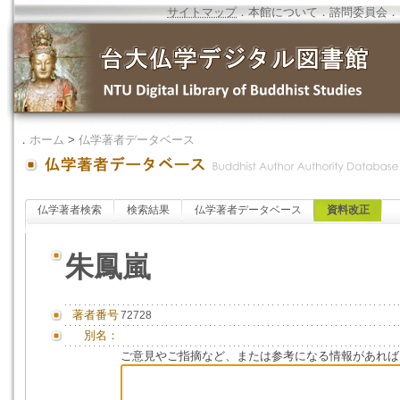
サイトマップ
．
本館について
．
諮問委員会
．
．
ホーム
>
仏学著者データベース
仏学著者検索
検索結果
仏学著者データベース
資料改正
朱鳳嵐
著者番号
72728
別名：
ご意見やご指摘など、または参考になる情報があれば