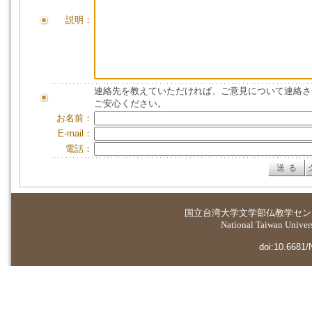
説明：
連絡先を教えていただければ、ご意見について連絡さ
ご安心ください。
お名前：
E-mail：
電話：
国立台湾大学
文学部仏教学セン
National Taiwan Universi
doi:10.6681