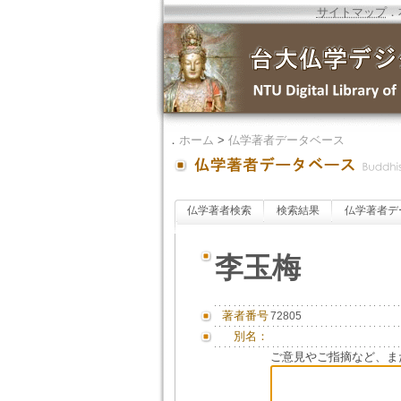
サイトマップ
．
．
ホーム
>
仏学著者データベース
仏学著者検索
検索結果
仏学著者デ
李玉梅
著者番号
72805
別名：
ご意見やご指摘など、ま