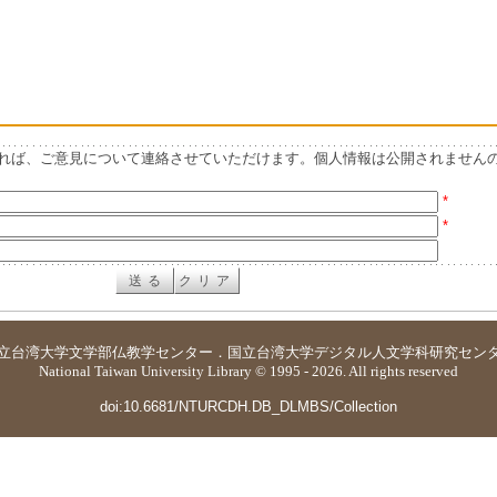
れば、ご意見について連絡させていただけます。個人情報は公開されません
*
*
立台湾大学
文学部仏教学センター
．
国立台湾大学デジタル人文学科研究セン
National Taiwan University Library © 1995 - 2026. All rights reserved
doi:10.6681/NTURCDH.DB_DLMBS/Collection