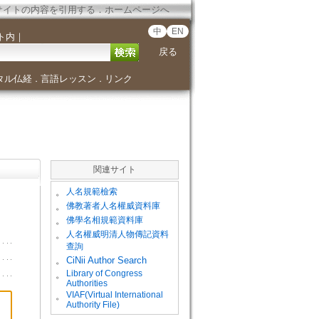
サイトの内容を引用する
．
ホームページへ
中
EN
ト内
｜
戻る
タル仏経
言語レッスン
リンク
．
．
関連サイト
。
人名規範檢索
。
佛教著者人名權威資料庫
。
佛學名相規範資料庫
。
人名權威明清人物傳記資料
查詢
。
CiNii Author Search
Library of Congress
。
Authorities
VIAF(Virtual International
。
Authority File)