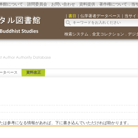
本館について
．
諮問委員会
．
お問い合わせ
．
資料提供
．
著作権について
．
当
｜
書目
｜
仏学著者データベース
｜
当サイ
検索システム
全文コレクション
デジ
．
．
ータベース
資料改正
たは参考になる情報があれば、下に書き込んでいただければ助かります。