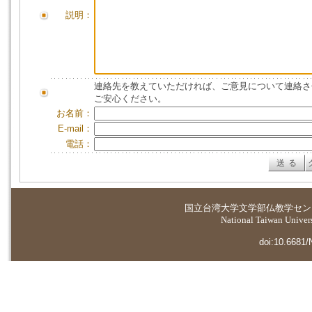
説明：
連絡先を教えていただければ、ご意見について連絡さ
ご安心ください。
お名前：
E-mail：
電話：
国立台湾大学
文学部仏教学セン
National Taiwan Universi
doi:10.6681