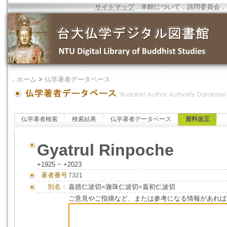
サイトマップ
．
本館について
．
諮問委員会
．
．
ホーム
>
仏学著者データベース
仏学著者検索
検索結果
仏学著者データベース
資料改正
Gyatrul Rinpoche
+1925 ~ +2023
著者番号
7321
別名：
嘉措仁波切=迦珠仁波切=嘉初仁波切
ご意見やご指摘など、または参考になる情報があれば