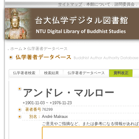
サイトマップ
．
本館について
．
諮問委員会
．
．
ホーム
>
仏学著者データベース
仏学著者検索
検索結果
仏学著者データベース
資料改正
アンドレ・マルロー
+1901-11-03 ~ +1976-11-23
著者番号
76299
別名：
André Malraux
ご意見やご指摘など、または参考になる情報があれば