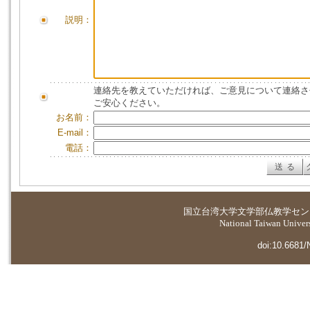
説明：
連絡先を教えていただければ、ご意見について連絡さ
ご安心ください。
お名前：
E-mail：
電話：
国立台湾大学
文学部仏教学セン
National Taiwan Universi
doi:10.6681