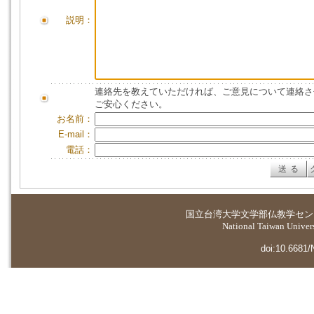
説明：
連絡先を教えていただければ、ご意見について連絡さ
ご安心ください。
お名前：
E-mail：
電話：
国立台湾大学
文学部仏教学セン
National Taiwan Universi
doi:10.6681