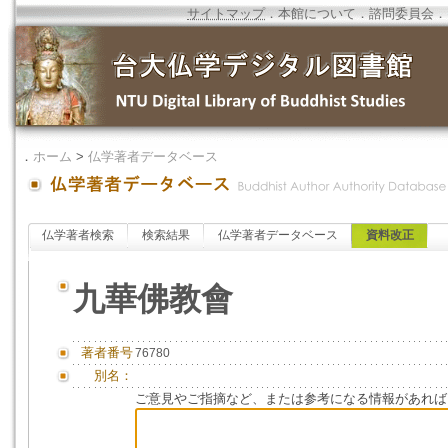
サイトマップ
．
本館について
．
諮問委員会
．
．
ホーム
>
仏学著者データベース
仏学著者検索
検索結果
仏学著者データベース
資料改正
九華佛教會
著者番号
76780
別名：
ご意見やご指摘など、または参考になる情報があれば