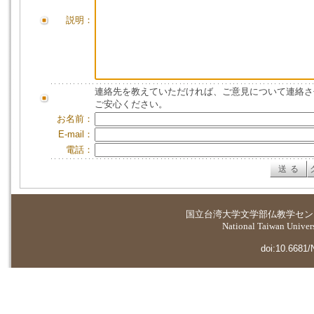
説明：
連絡先を教えていただければ、ご意見について連絡さ
ご安心ください。
お名前：
E-mail：
電話：
国立台湾大学
文学部仏教学セン
National Taiwan Universi
doi:10.6681