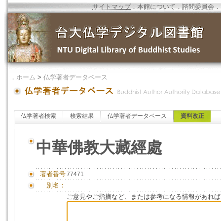
サイトマップ
．
本館について
．
諮問委員会
．
．
ホーム
>
仏学著者データベース
仏学著者検索
検索結果
仏学著者データベース
資料改正
中華佛教大藏經處
著者番号
77471
別名：
ご意見やご指摘など、または参考になる情報があれば