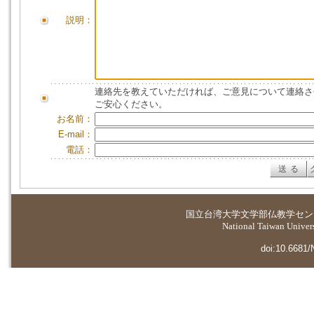
説明：
連絡先を教えていただければ、ご意見について連絡さ
ご安心ください。
お名前：
E-mail：
電話：
国立台湾大学
文学部仏教学セン
National Taiwan Universi
doi:10.6681