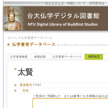
サイトマップ
．
本館について
．
諮問委員会
．
．
ホーム
>
仏学著者データベース
仏学著者検索
検索結果
仏学著者データベース
資料改正
太賢
著者番号
77797
別名：
ご意見やご指摘など、または参考になる情報があれば