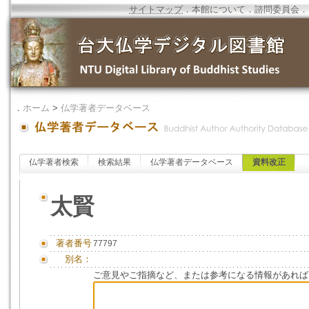
サイトマップ
．
本館について
．
諮問委員会
．
．
ホーム
>
仏学著者データベース
仏学著者検索
検索結果
仏学著者データベース
資料改正
太賢
著者番号
77797
別名：
ご意見やご指摘など、または参考になる情報があれば