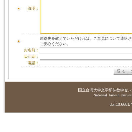
説明：
連絡先を教えていただければ、ご意見について連絡さ
ご安心ください。
お名前：
E-mail：
電話：
国立台湾大学
文学部仏教学セン
National Taiwan Universi
doi:10.6681