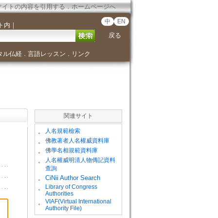
サイトの内容を引用する
．
ホームページへ
中
EN
ト内
｜
戻る
タル仏経
言語レッスン
リンク
．
．
関連サイト
。
人名規範檢索
。
佛教著者人名權威資料庫
。
佛學名相規範資料庫
。
人名權威明清人物傳記資料
查詢
。
CiNii Author Search
Library of Congress
。
Authorities
VIAF(Virtual International
。
Authority File)