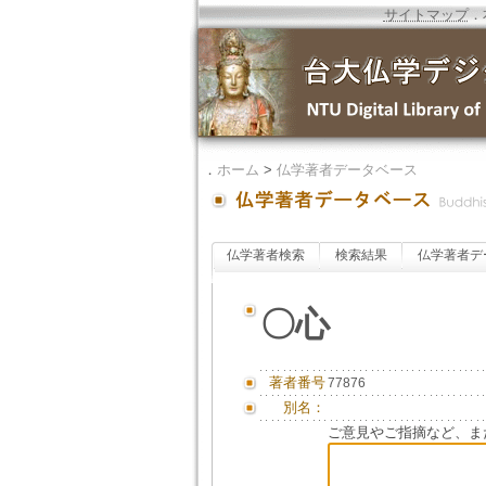
サイトマップ
．
．
ホーム
>
仏学著者データベース
仏学著者検索
検索結果
仏学著者デ
〇心
著者番号
77876
別名：
ご意見やご指摘など、ま