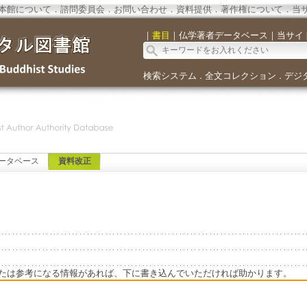
本館について
．
諮問委員会
．
お問い合わせ
．
資料提供
．
著作権について
．
当
｜
書目
｜
仏学著者データベース
｜
当サイ
検索システム
全文コレクション
デジ
．
．
ータベース
資料改正
たは参考になる情報があれば、下に書き込んでいただければ助かります。