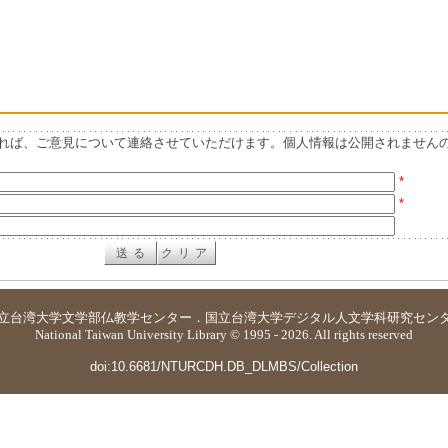
れば、ご意見について連絡させていただけます。個人情報は公開されません
*
*
立台湾大学
文学部仏教学センター
．
国立台湾大学デジタル人文学科研究セン
National Taiwan University Library © 1995 - 2026. All rights reserved
doi:10.6681/NTURCDH.DB_DLMBS/Collection