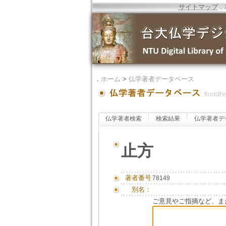
サイトマップ
．
．
ホーム
>
仏学著者データベース
仏学著者検索
検索結果
仏学著者デ
止方
著者番号
78149
別名：
ご意見やご指摘など、ま