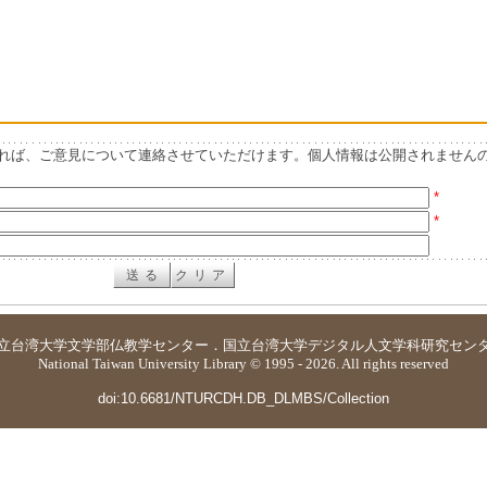
れば、ご意見について連絡させていただけます。個人情報は公開されません
*
*
立台湾大学
文学部仏教学センター
．
国立台湾大学デジタル人文学科研究セン
National Taiwan University Library © 1995 - 2026. All rights reserved
doi:10.6681/NTURCDH.DB_DLMBS/Collection