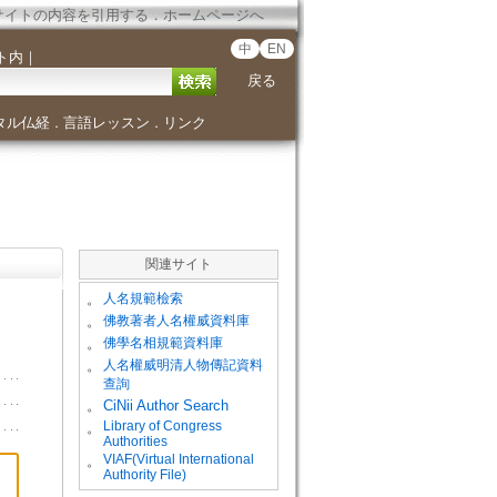
サイトの内容を引用する
．
ホームページへ
中
EN
ト内
｜
戻る
タル仏経
言語レッスン
リンク
．
．
関連サイト
。
人名規範檢索
。
佛教著者人名權威資料庫
。
佛學名相規範資料庫
。
人名權威明清人物傳記資料
查詢
。
CiNii Author Search
Library of Congress
。
Authorities
VIAF(Virtual International
。
Authority File)