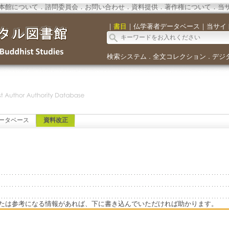
本館について
．
諮問委員会
．
お問い合わせ
．
資料提供
．
著作権について
．
当
｜
書目
｜
仏学著者データベース
｜
当サイ
検索システム
全文コレクション
デジ
．
．
ータベース
資料改正
たは参考になる情報があれば、下に書き込んでいただければ助かります。