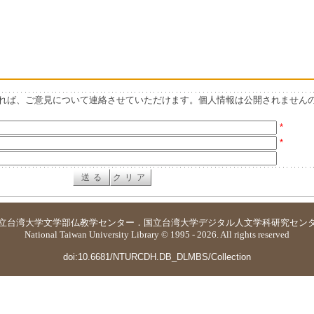
れば、ご意見について連絡させていただけます。個人情報は公開されません
*
*
立台湾大学
文学部仏教学センター
．
国立台湾大学デジタル人文学科研究セン
National Taiwan University Library © 1995 - 2026. All rights reserved
doi:10.6681/NTURCDH.DB_DLMBS/Collection