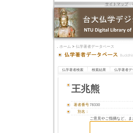
サイトマップ
．
．
ホーム
>
仏学著者データベース
仏学著者検索
検索結果
仏学著者デ
王兆熊
著者番号
78330
別名：
ご意見やご指摘など、ま