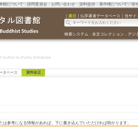
本館について
．
諮問委員会
．
お問い合わせ
．
資料提供
．
著作権について
．
当
｜
書目
｜
仏学著者データベース
｜
当サイ
検索システム
全文コレクション
デジ
．
．
ータベース
資料改正
たは参考になる情報があれば、下に書き込んでいただければ助かります。