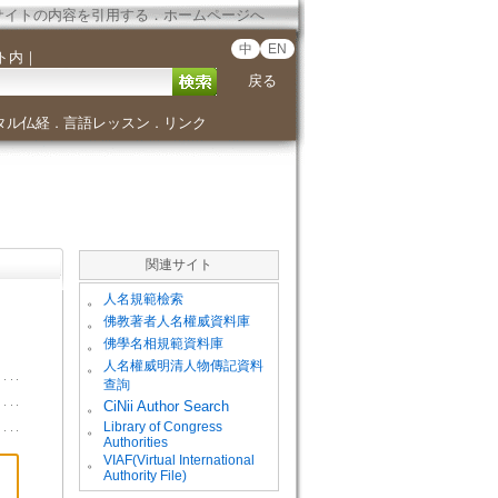
サイトの内容を引用する
．
ホームページへ
中
EN
ト内
｜
戻る
タル仏経
言語レッスン
リンク
．
．
関連サイト
。
人名規範檢索
。
佛教著者人名權威資料庫
。
佛學名相規範資料庫
。
人名權威明清人物傳記資料
查詢
。
CiNii Author Search
Library of Congress
。
Authorities
VIAF(Virtual International
。
Authority File)