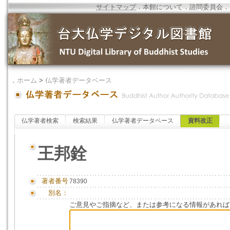
サイトマップ
．
本館について
．
諮問委員会
．
．
ホーム
>
仏学著者データベース
仏学著者検索
検索結果
仏学著者データベース
資料改正
王邦銓
著者番号
78390
別名：
ご意見やご指摘など、または参考になる情報があれば