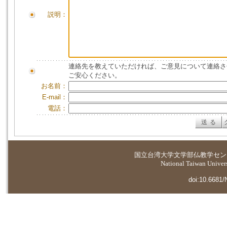
説明：
連絡先を教えていただければ、ご意見について連絡さ
ご安心ください。
お名前：
E-mail：
電話：
国立台湾大学
文学部仏教学セン
National Taiwan Universi
doi:10.6681