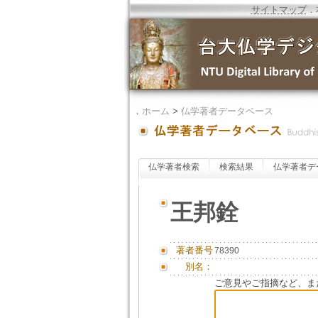
サイトマップ
．
．
ホーム
>
仏学著者データベース
仏学著者検索
検索結果
仏学著者デ
王邦銓
著者番号
78390
別名：
ご意見やご指摘など、ま