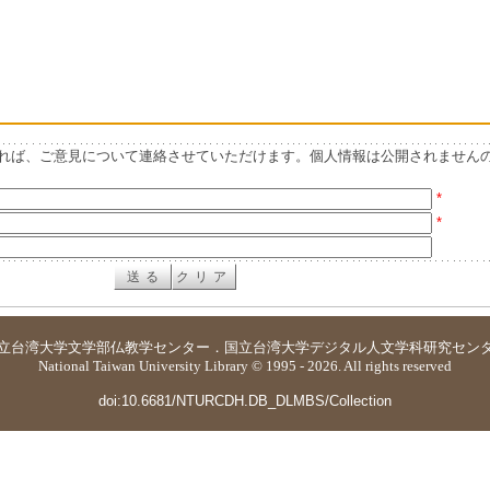
れば、ご意見について連絡させていただけます。個人情報は公開されません
*
*
立台湾大学
文学部仏教学センター
．
国立台湾大学デジタル人文学科研究セン
National Taiwan University Library © 1995 - 2026. All rights reserved
doi:10.6681/NTURCDH.DB_DLMBS/Collection