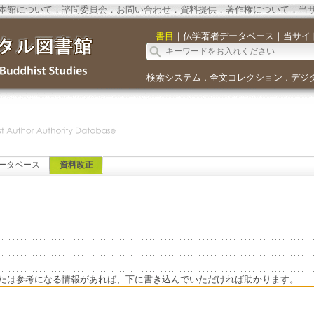
本館について
．
諮問委員会
．
お問い合わせ
．
資料提供
．
著作権について
．
当
｜
書目
｜
仏学著者データベース
｜
当サイ
検索システム
全文コレクション
デジ
．
．
ータベース
資料改正
たは参考になる情報があれば、下に書き込んでいただければ助かります。