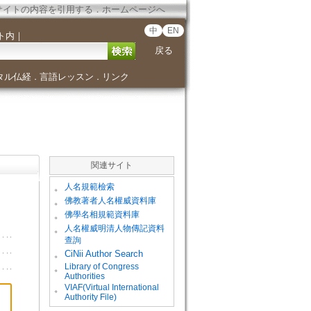
サイトの内容を引用する
．
ホームページへ
中
EN
ト内
｜
戻る
タル仏経
言語レッスン
リンク
．
．
関連サイト
。
人名規範檢索
。
佛教著者人名權威資料庫
。
佛學名相規範資料庫
。
人名權威明清人物傳記資料
查詢
。
CiNii Author Search
Library of Congress
。
Authorities
VIAF(Virtual International
。
Authority File)