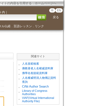
サイトの内容を引用する
．
ホームページへ
中
EN
ト内
｜
戻る
タル仏経
言語レッスン
リンク
．
．
関連サイト
。
人名規範檢索
。
佛教著者人名權威資料庫
。
佛學名相規範資料庫
。
人名權威明清人物傳記資料
查詢
。
CiNii Author Search
Library of Congress
。
Authorities
VIAF(Virtual International
。
Authority File)