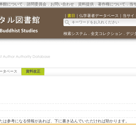
本館について
．
諮問委員会
．
お問い合わせ
．
資料提供
．
著作権について
．
当
｜
書目
｜
仏学著者データベース
｜
当サイ
検索システム
全文コレクション
デジ
．
．
ータベース
資料改正
たは参考になる情報があれば、下に書き込んでいただければ助かります。