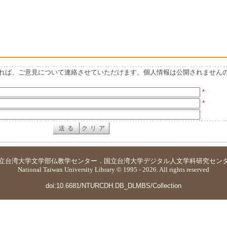
れば、ご意見について連絡させていただけます。個人情報は公開されません
*
*
立台湾大学
文学部仏教学センター
．
国立台湾大学デジタル人文学科研究セン
National Taiwan University Library © 1995 - 2026. All rights reserved
doi:10.6681/NTURCDH.DB_DLMBS/Collection