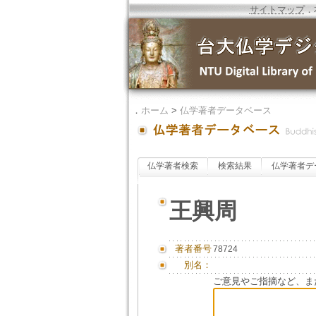
サイトマップ
．
．
ホーム
>
仏学著者データベース
仏学著者検索
検索結果
仏学著者デ
王興周
著者番号
78724
別名：
ご意見やご指摘など、ま