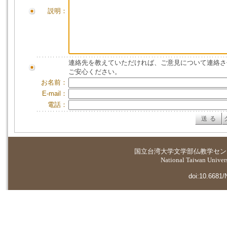
説明：
連絡先を教えていただければ、ご意見について連絡さ
ご安心ください。
お名前：
E-mail：
電話：
国立台湾大学
文学部仏教学セン
National Taiwan Universi
doi:10.6681