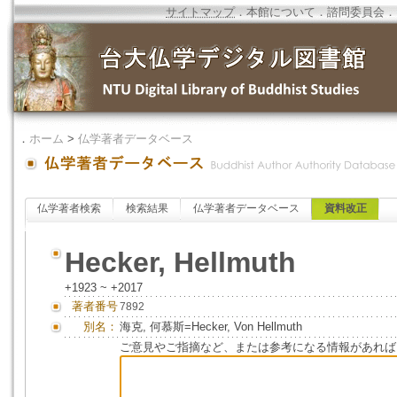
サイトマップ
．
本館について
．
諮問委員会
．
．
ホーム
>
仏学著者データベース
仏学著者検索
検索結果
仏学著者データベース
資料改正
Hecker, Hellmuth
+1923 ~ +2017
著者番号
7892
別名：
海克, 何慕斯=Hecker, Von Hellmuth
ご意見やご指摘など、または参考になる情報があれば