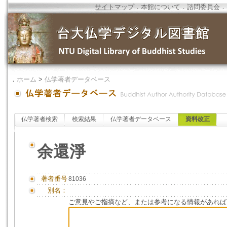
サイトマップ
．
本館について
．
諮問委員会
．
．
ホーム
>
仏学著者データベース
仏学著者検索
検索結果
仏学著者データベース
資料改正
余還淨
著者番号
81036
別名：
ご意見やご指摘など、または参考になる情報があれば