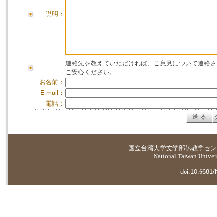
説明：
連絡先を教えていただければ、ご意見について連絡さ
ご安心ください。
お名前：
E-mail：
電話：
国立台湾大学
文学部仏教学セン
National Taiwan Universi
doi:10.6681