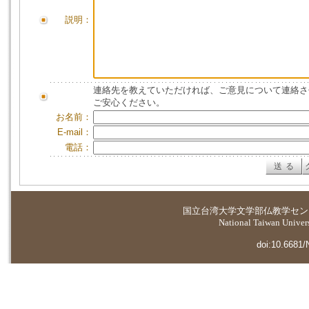
説明：
連絡先を教えていただければ、ご意見について連絡さ
ご安心ください。
お名前：
E-mail：
電話：
国立台湾大学
文学部仏教学セン
National Taiwan Universi
doi:10.6681