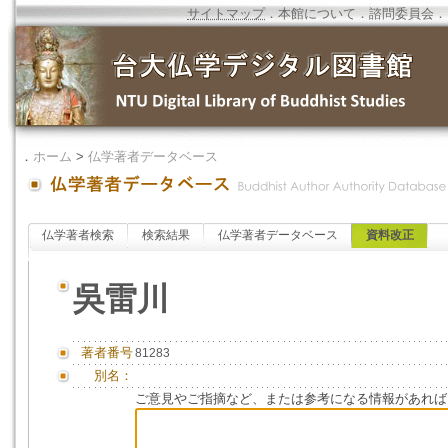
サイトマップ
．
本館について
．
諮問委員会
．
．
ホーム
>
仏学著者データベース
仏学著者検索
検索結果
仏学著者データベース
資料改正
吳雷川
著者番号
81283
別名：
ご意見やご指摘など、または参考になる情報があれば