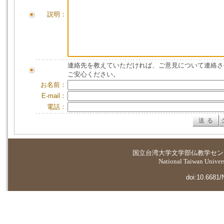
説明：
連絡先を教えていただければ、ご意見について連絡さ
ご安心ください。
お名前：
E-mail：
電話：
国立台湾大学
文学部仏教学セン
National Taiwan Universi
doi:10.6681