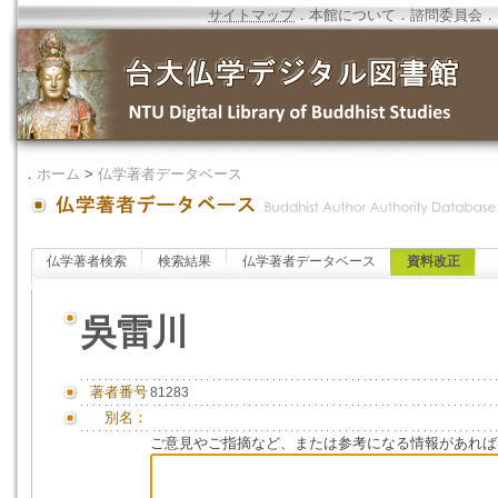
サイトマップ
．
本館について
．
諮問委員会
．
．
ホーム
>
仏学著者データベース
仏学著者検索
検索結果
仏学著者データベース
資料改正
吳雷川
著者番号
81283
別名：
ご意見やご指摘など、または参考になる情報があれば