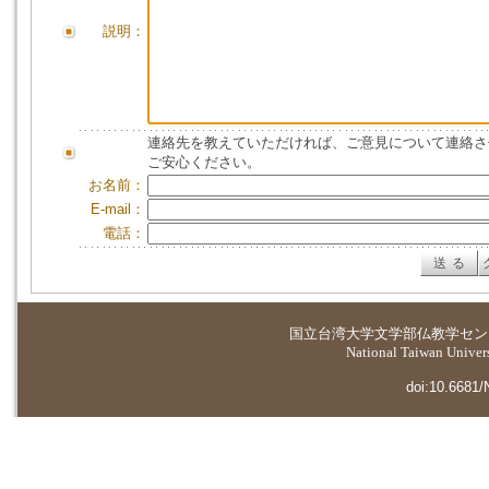
説明：
連絡先を教えていただければ、ご意見について連絡さ
ご安心ください。
お名前：
E-mail：
電話：
国立台湾大学
文学部仏教学セン
National Taiwan Universi
doi:10.6681