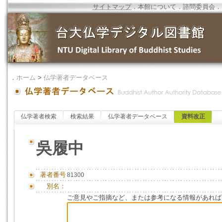
サイトマップ
．
本館について
．
諮問委員会
．
．
ホーム
>
仏学著者データベース
仏学著者検索
検索結果
仏学著者データベース
資料改正
吳履中
著者番号
81300
別名：
ご意見やご指摘など、または参考になる情報があれば