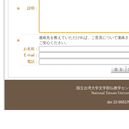
説明：
連絡先を教えていただければ、ご意見について連絡さ
ご安心ください。
お名前：
E-mail：
電話：
国立台湾大学
文学部仏教学セン
National Taiwan Universi
doi:10.6681