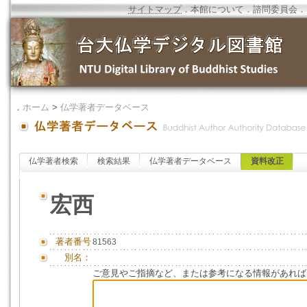
サイトマップ
．
本館について
．
諮問委員会
．
．
ホーム
>
仏学著者データベース
仏学著者検索
検索結果
仏学著者データベース
資料改正
宏西
著者番号
81563
別名：
ご意見やご指摘など、または参考になる情報があれば