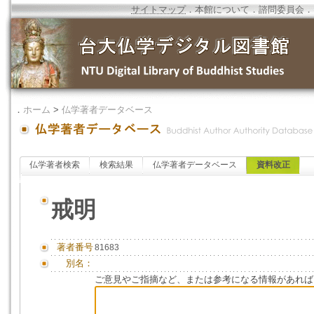
サイトマップ
．
本館について
．
諮問委員会
．
．
ホーム
>
仏学著者データベース
仏学著者検索
検索結果
仏学著者データベース
資料改正
戒明
著者番号
81683
別名：
ご意見やご指摘など、または参考になる情報があれば