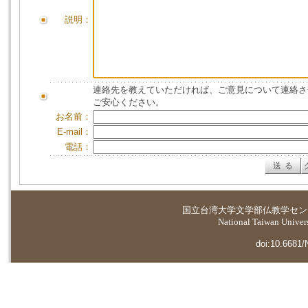
説明：
連絡先を教えていただければ、ご意見について連絡さ
ご安心ください。
お名前：
E-mail：
電話：
国立台湾大学
文学部仏教学セン
National Taiwan Universi
doi:10.6681