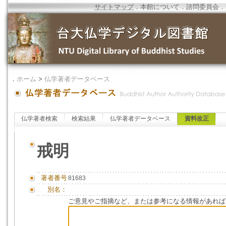
サイトマップ
．
本館について
．
諮問委員会
．
．
ホーム
>
仏学著者データベース
仏学著者検索
検索結果
仏学著者データベース
資料改正
戒明
著者番号
81683
別名：
ご意見やご指摘など、または参考になる情報があれば