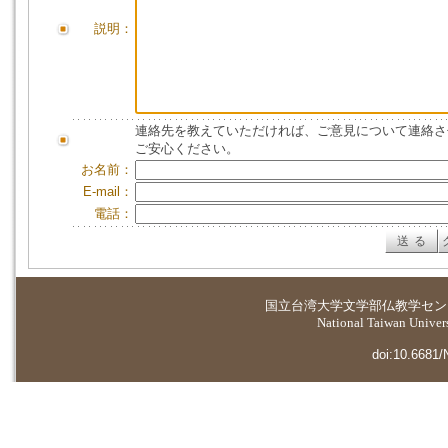
説明：
連絡先を教えていただければ、ご意見について連絡さ
ご安心ください。
お名前：
E-mail：
電話：
国立台湾大学
文学部仏教学セン
National Taiwan Universi
doi:10.6681