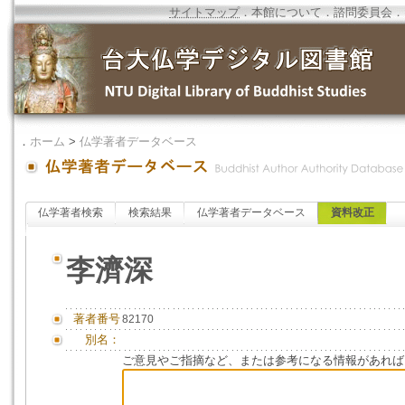
サイトマップ
．
本館について
．
諮問委員会
．
．
ホーム
>
仏学著者データベース
仏学著者検索
検索結果
仏学著者データベース
資料改正
李濟深
著者番号
82170
別名：
ご意見やご指摘など、または参考になる情報があれば