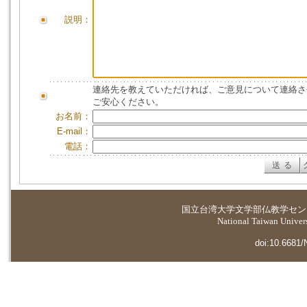
説明：
連絡先を教えていただければ、ご意見について連絡さ
ご安心ください。
お名前：
E-mail：
電話：
国立台湾大学
文学部仏教学セン
National Taiwan Universi
doi:10.6681