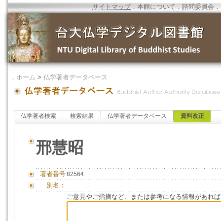
サイトマップ
．
本館について
．
諮問委員会
．
．
ホーム
>
仏学著者データベース
仏学著者検索
検索結果
仏学著者データベース
資料改正
邢慧昭
著者番号
82564
別名：
ご意見やご指摘など、または参考になる情報があれば