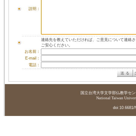
説明：
連絡先を教えていただければ、ご意見について連絡さ
ご安心ください。
お名前：
E-mail：
電話：
国立台湾大学
文学部仏教学セン
National Taiwan Universi
doi:10.6681