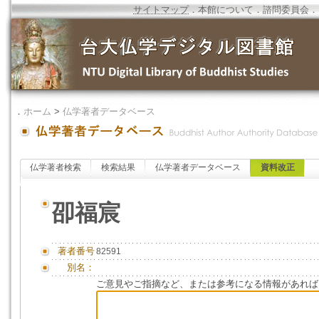
サイトマップ
．
本館について
．
諮問委員会
．
．
ホーム
>
仏学著者データベース
仏学著者検索
検索結果
仏学著者データベース
資料改正
卲福宸
著者番号
82591
別名：
ご意見やご指摘など、または参考になる情報があれば