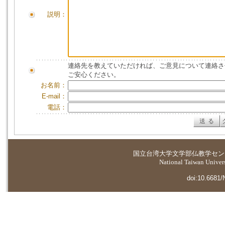
説明：
連絡先を教えていただければ、ご意見について連絡さ
ご安心ください。
お名前：
E-mail：
電話：
国立台湾大学
文学部仏教学セン
National Taiwan Universi
doi:10.6681