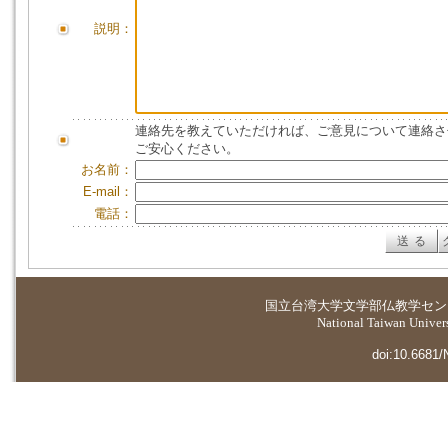
説明：
連絡先を教えていただければ、ご意見について連絡さ
ご安心ください。
お名前：
E-mail：
電話：
国立台湾大学
文学部仏教学セン
National Taiwan Universi
doi:10.6681