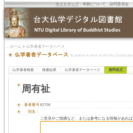
サイトマップ
．
本館について
．
諮問委員会
．
．
ホーム
>
仏学著者データベース
仏学著者検索
検索結果
仏学著者データベース
資料改正
周有祉
著者番号
82706
別名：
ご意見やご指摘など、または参考になる情報があれば